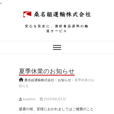
<
安心を安全に、液状食品原料の輸
送サービス
夏季休業のお知らせ
桑名組運輸株式会社
>
お知らせ
>
夏季休業のお
知らせ
kuadmin
2020年8月1日
盛暑の候、皆様におかれましてはご健勝のこと