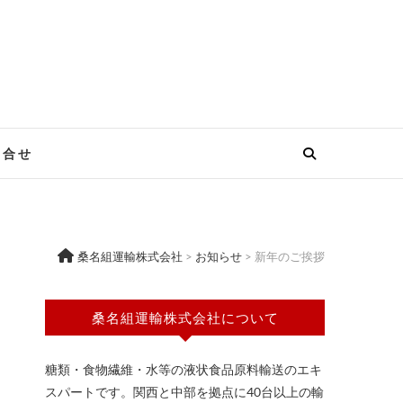
問合せ
桑名組運輸株式会社
>
お知らせ
>
新年のご挨拶
桑名組運輸株式会社について
糖類・食物繊維・水等の液状食品原料輸送のエキ
スパートです。関西と中部を拠点に40台以上の輸