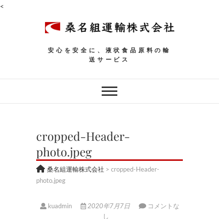
<
安心を安全に、液状食品原料の輸
送サービス
cropped-Header-
photo.jpeg
桑名組運輸株式会社
>
cropped-Header-
photo.jpeg
kuadmin
2020年7月7日
コメントな
し